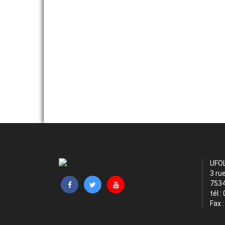
UFO
3 ru
7534
tél :
Fax 