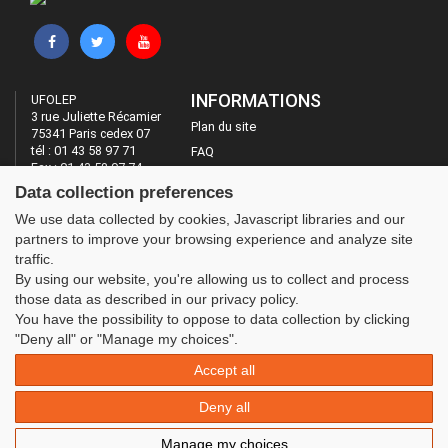
INFORMATIONS
UFOLEP
3 rue Juliette Récamier
Plan du site
75341 Paris cedex 07
tél : 01 43 58 97 71
FAQ
Fax : 01 43 58 97 74
Mentions légales
Data collection preferences
Administration
LES SITES DE L'UFOLEP
We use data collected by cookies, Javascript libraries and our
partners to improve your browsing experience and analyze site
Guide Asso
traffic.
Communication Asso
By using our website, you're allowing us to collect and process
Inscriptions évènements
those data as described in our privacy policy.
You have the possibility to oppose to data collection by clicking
"Deny all" or "Manage my choices".
Accept all
Deny all
Manage my choices
© 2020 UFOLEP . All rights reserved | Design by
W3layouts.