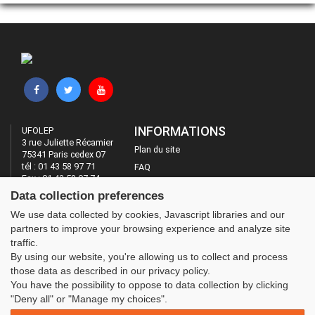
INFORMATIONS
UFOLEP
3 rue Juliette Récamier
Plan du site
75341 Paris cedex 07
tél : 01 43 58 97 71
FAQ
Fax : 01 43 58 97 74
Mentions légales
Data collection preferences
Administration
LES SITES DE L'UFOLEP
We use data collected by cookies, Javascript libraries and our
partners to improve your browsing experience and analyze site
Guide Asso
traffic.
Communication Asso
By using our website, you're allowing us to collect and process
Inscriptions évènements
those data as described in our privacy policy.
You have the possibility to oppose to data collection by clicking
"Deny all" or "Manage my choices".