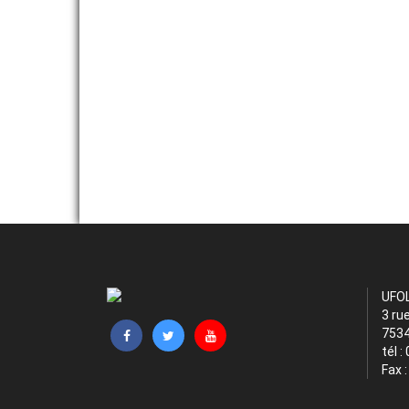
UFO
3 ru
7534
tél :
Fax 