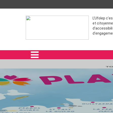
L'Ufolep c'e
et citoyenne
d'accessibili
d'engageme
ACCUEIL
LE COMITÉ RÉGIONAL
RAIDS
FORMATIONS
ACTIVITÉS RÉGIONALES