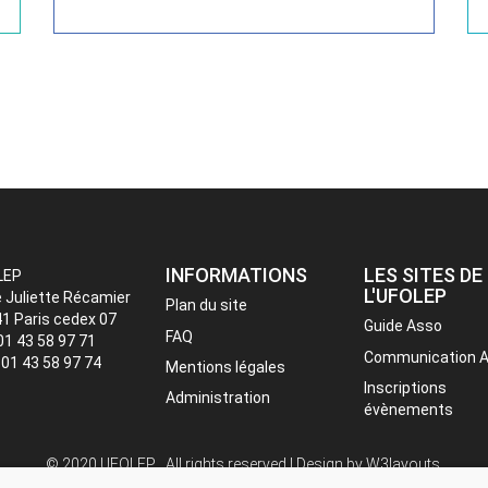
INFORMATIONS
LES SITES DE
LEP
L'UFOLEP
e Juliette Récamier
Plan du site
1 Paris cedex 07
Guide Asso
FAQ
 01 43 58 97 71
Communication 
: 01 43 58 97 74
Mentions légales
Inscriptions
Administration
évènements
© 2020 UFOLEP . All rights reserved | Design by
W3layouts.