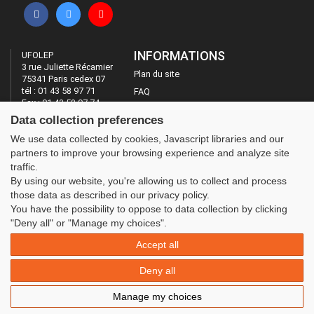
INFORMATIONS
UFOLEP
3 rue Juliette Récamier
Plan du site
75341 Paris cedex 07
tél : 01 43 58 97 71
FAQ
Fax : 01 43 58 97 74
Mentions légales
Data collection preferences
Administration
LES SITES DE L'UFOLEP
We use data collected by cookies, Javascript libraries and our
partners to improve your browsing experience and analyze site
Guide Asso
traffic.
Communication Asso
By using our website, you're allowing us to collect and process
Inscriptions évènements
those data as described in our privacy policy.
You have the possibility to oppose to data collection by clicking
"Deny all" or "Manage my choices".
Accept all
Deny all
Manage my choices
© 2020 UFOLEP . All rights reserved | Design by
W3layouts.