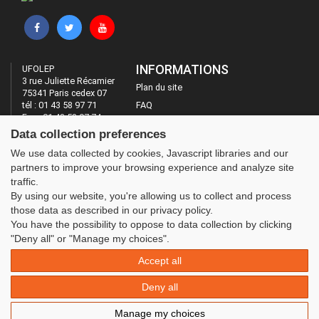
INFORMATIONS
UFOLEP
3 rue Juliette Récamier
Plan du site
75341 Paris cedex 07
tél : 01 43 58 97 71
FAQ
Fax : 01 43 58 97 74
Mentions légales
Data collection preferences
Administration
LES SITES DE L'UFOLEP
We use data collected by cookies, Javascript libraries and our
partners to improve your browsing experience and analyze site
Guide Asso
traffic.
Communication Asso
By using our website, you're allowing us to collect and process
Inscriptions évènements
those data as described in our privacy policy.
You have the possibility to oppose to data collection by clicking
"Deny all" or "Manage my choices".
Accept all
Deny all
Manage my choices
© 2020 UFOLEP . All rights reserved | Design by
W3layouts.