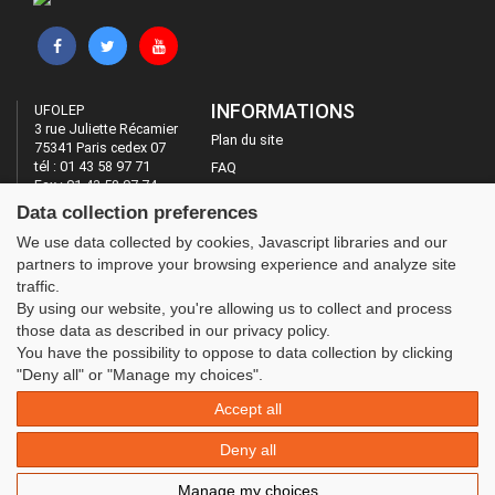
INFORMATIONS
UFOLEP
3 rue Juliette Récamier
Plan du site
75341 Paris cedex 07
tél : 01 43 58 97 71
FAQ
Fax : 01 43 58 97 74
Mentions légales
Data collection preferences
Administration
LES SITES DE L'UFOLEP
We use data collected by cookies, Javascript libraries and our
partners to improve your browsing experience and analyze site
Guide Asso
traffic.
Communication Asso
By using our website, you're allowing us to collect and process
Inscriptions évènements
those data as described in our privacy policy.
You have the possibility to oppose to data collection by clicking
"Deny all" or "Manage my choices".
Accept all
Deny all
Manage my choices
© 2020 UFOLEP . All rights reserved | Design by
W3layouts.