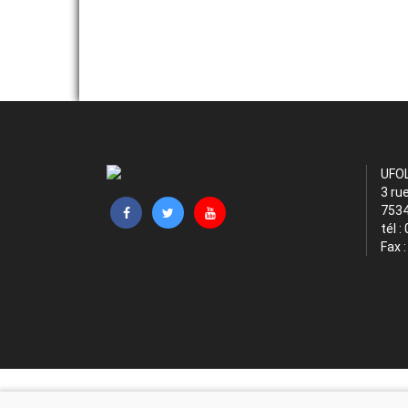
UFO
3 ru
7534
tél :
Fax 