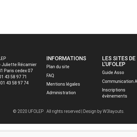
INFORMATIONS
LES SITES DE
LEP
L'UFOLEP
e Juliette Récamier
Plan du site
1 Paris cedex 07
Guide Asso
FAQ
 01 43 58 97 71
Communication 
: 01 43 58 97 74
Mentions légales
Inscriptions
Administration
évènements
© 2020 UFOLEP . All rights reserved | Design by
W3layouts.