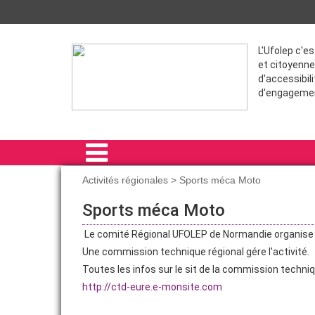
L'Ufolep c'e
et citoyenne
d'accessibili
d'engageme
Activités régionales > Sports méca Moto
ACCUEIL
Sports méca Moto
LE COMITÉ RÉGIONAL
Le comité Régional UFOLEP de Normandie organise
Une commission technique régional gére l'activité.
RAIDS
Toutes les infos sur le sit de la commission techni
FORMATIONS
http://ctd-eure.e-monsite.com
ACTIVITÉS RÉGIONALES