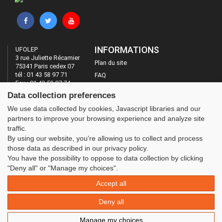
INFORMATIONS
UFOLEP
3 rue Juliette Récamier
Plan du site
75341 Paris cedex 07
tél : 01 43 58 97 71
FAQ
Fax : 01 43 58 97 74
Mentions légales
Data collection preferences
Administration
LES SITES DE L'UFOLEP
We use data collected by cookies, Javascript libraries and our
partners to improve your browsing experience and analyze site
Guide Asso
traffic.
Communication Asso
By using our website, you're allowing us to collect and process
Inscriptions évènements
those data as described in our privacy policy.
You have the possibility to oppose to data collection by clicking
"Deny all" or "Manage my choices".
Accept all
Deny all
Manage my choices
© 2020 UFOLEP . All rights reserved | Design by
W3layouts.