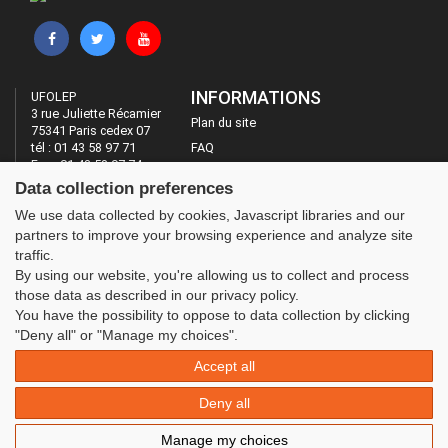
INFORMATIONS
UFOLEP
3 rue Juliette Récamier
Plan du site
75341 Paris cedex 07
tél : 01 43 58 97 71
FAQ
Fax : 01 43 58 97 74
Mentions légales
Data collection preferences
Administration
LES SITES DE L'UFOLEP
We use data collected by cookies, Javascript libraries and our
partners to improve your browsing experience and analyze site
Guide Asso
traffic.
Communication Asso
By using our website, you're allowing us to collect and process
Inscriptions évènements
those data as described in our privacy policy.
You have the possibility to oppose to data collection by clicking
"Deny all" or "Manage my choices".
Accept all
Deny all
Manage my choices
© 2020 UFOLEP . All rights reserved | Design by
W3layouts.