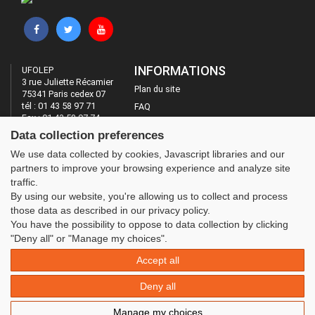
INFORMATIONS
UFOLEP
3 rue Juliette Récamier
Plan du site
75341 Paris cedex 07
tél : 01 43 58 97 71
FAQ
Fax : 01 43 58 97 74
Mentions légales
Data collection preferences
Administration
LES SITES DE L'UFOLEP
We use data collected by cookies, Javascript libraries and our
partners to improve your browsing experience and analyze site
Guide Asso
traffic.
Communication Asso
By using our website, you're allowing us to collect and process
Inscriptions évènements
those data as described in our privacy policy.
You have the possibility to oppose to data collection by clicking
"Deny all" or "Manage my choices".
Accept all
Deny all
Manage my choices
© 2020 UFOLEP . All rights reserved | Design by
W3layouts.