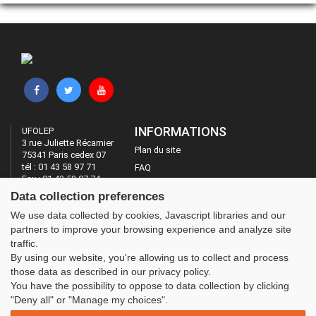
INFORMATIONS
UFOLEP
3 rue Juliette Récamier
Plan du site
75341 Paris cedex 07
tél : 01 43 58 97 71
FAQ
Fax : 01 43 58 97 74
Mentions légales
Data collection preferences
Administration
LES SITES DE L'UFOLEP
We use data collected by cookies, Javascript libraries and our
partners to improve your browsing experience and analyze site
Guide Asso
traffic.
Communication Asso
By using our website, you're allowing us to collect and process
Inscriptions évènements
those data as described in our privacy policy.
You have the possibility to oppose to data collection by clicking
"Deny all" or "Manage my choices".