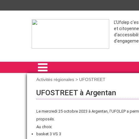
L'Ufolep c'e
et citoyenne
d'accessibili
d'engageme
Activités régionales > UFOSTREET
ACCUEIL
UFOSTREET à Argentan
LE COMITÉ RÉGIONAL
Le mercredi 25 octobre 2023 à Argentan, l'UFOLEP a permi
RAIDS
proposés.
FORMATIONS
Au choix:
basket 3 VS 3
ACTIVITÉS RÉGIONALES