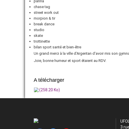
panna
chase tag
street work out
morpion & tir
break dance
studio
skate
trottinette
bilan sport santé et bien-être
Un grand merci à la ville d'Argentan d'avoir mis son gymn
Joie, bonne humeur et sport étaient au RDV.
A télécharger
(258.20 Ko)
UFO
3 ru