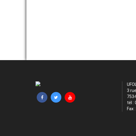
UFO
3 ru
7534
tél :
Fax 