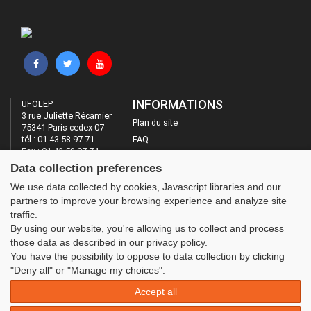
INFORMATIONS
UFOLEP
3 rue Juliette Récamier
Plan du site
75341 Paris cedex 07
tél : 01 43 58 97 71
FAQ
Fax : 01 43 58 97 74
Mentions légales
Data collection preferences
Administration
LES SITES DE L'UFOLEP
We use data collected by cookies, Javascript libraries and our
partners to improve your browsing experience and analyze site
Guide Asso
traffic.
Communication Asso
By using our website, you're allowing us to collect and process
Inscriptions évènements
those data as described in our privacy policy.
You have the possibility to oppose to data collection by clicking
"Deny all" or "Manage my choices".
Accept all