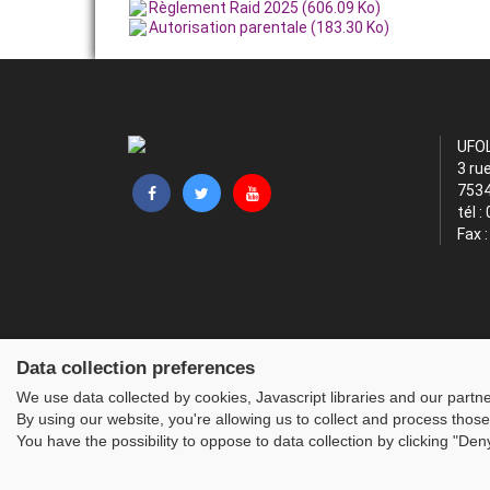
Règlement Raid 2025 (606.09 Ko)
Autorisation parentale (183.30 Ko)
UFO
3 ru
7534
tél :
Fax 
Data collection preferences
We use data collected by cookies, Javascript libraries and our partn
By using our website, you're allowing us to collect and process those
You have the possibility to oppose to data collection by clicking "De