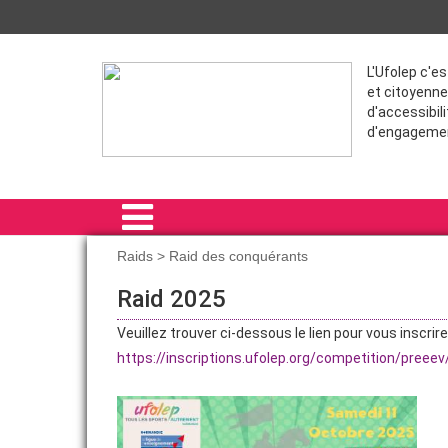
L'Ufolep c'e
et citoyenne
d'accessibili
d'engageme
Raids > Raid des conquérants
ACCUEIL
Raid 2025
LE COMITÉ RÉGIONAL
Veuillez trouver ci-dessous le lien pour vous inscrire
https://inscriptions.ufolep.org/competition/pree
RAIDS
FORMATIONS
ACTIVITÉS RÉGIONALES