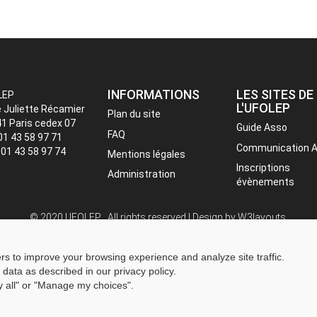
INFORMATIONS
LES SITES DE
LEP
L'UFOLEP
e Juliette Récamier
Plan du site
1 Paris cedex 07
Guide Asso
FAQ
 01 43 58 97 71
Communication 
: 01 43 58 97 74
Mentions légales
Inscriptions
Administration
évènements
© 2020 UFOLEP . All rights reserved | Design by
W3layouts.
ers to improve your browsing experience and analyze site traffic.
 data as described in our privacy policy.
ny all" or "Manage my choices".