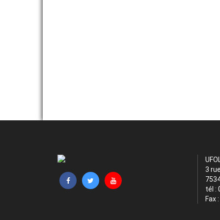
UFO
3 ru
7534
tél :
Fax 