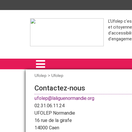
L'Ufolep c'e
et citoyenne
d'accessibili
d'engageme
Ufolep > Ufolep
ACCUEIL
Contactez-nous
LE COMITÉ RÉGIONAL
ufolep@laliguenormandie.org
02.31.06.11.24
RAIDS
UFOLEP Normandie
FORMATIONS
16 rue de la girafe
14000 Caen
ACTIVITÉS RÉGIONALES