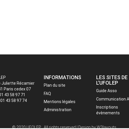
INFORMATIONS
LES SITES DE
LEP
L'UFOLEP
e Juliette Récamier
Plan du site
1 Paris cedex 07
Guide Asso
FAQ
 01 43 58 97 71
Communication 
: 01 43 58 97 74
Mentions légales
Inscriptions
Administration
évènements
© 2020 UFOLEP . All rights reserved | Design by
W3layouts.