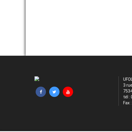
UFO
3 ru
7534
tél :
Fax 