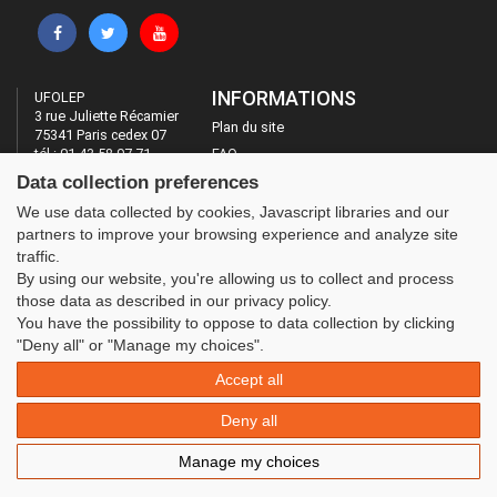
INFORMATIONS
UFOLEP
3 rue Juliette Récamier
Plan du site
75341 Paris cedex 07
tél : 01 43 58 97 71
FAQ
Fax : 01 43 58 97 74
Data collection preferences
Mentions légales
Administration
We use data collected by cookies, Javascript libraries and our
LES SITES DE L'UFOLEP
partners to improve your browsing experience and analyze site
traffic.
Guide Asso
By using our website, you're allowing us to collect and process
Communication Asso
those data as described in our privacy policy.
Inscriptions évènements
You have the possibility to oppose to data collection by clicking
"Deny all" or "Manage my choices".
Accept all
Deny all
Manage my choices
© 2020 UFOLEP . All rights reserved | Design by
W3layouts.