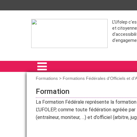
L'Ufolep c'e
et citoyenne
d'accessibili
d'engageme
Formations > Formations Fédérales d'Officiels et d
ACCUEIL
Formation
LE COMITÉ RÉGIONAL
La Formation Fédérale représente la formation t
L’UFOLEP, comme toute fédération agréée par l
RAIDS
(entraîneur, moniteur, …) et d’officiel (arbitre, 
FORMATIONS
ACTIVITÉS RÉGIONALES