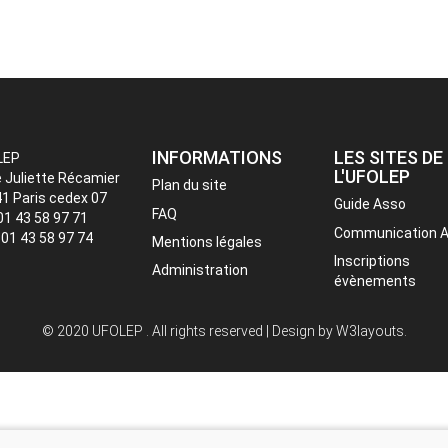
INFORMATIONS
LES SITES DE
LEP
L'UFOLEP
e Juliette Récamier
Plan du site
1 Paris cedex 07
Guide Asso
FAQ
 01 43 58 97 71
Communication 
: 01 43 58 97 74
Mentions légales
Inscriptions
Administration
évènements
© 2020 UFOLEP . All rights reserved | Design by
W3layouts.