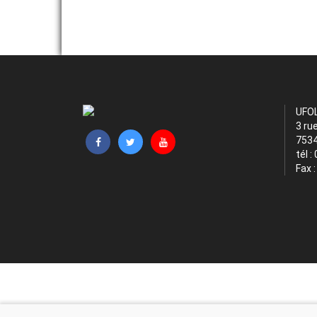
UFO
3 ru
7534
tél :
Fax 