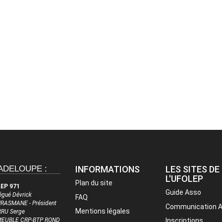
ADELOUPE :
INFORMATIONS
LES SITES DE
L'UFOLEP
Plan du site
EP 971
Guide Asso
égué Dévrick
FAQ
RASMANE - Président
Communication 
Mentions légales
RU Serge
MEUBLE CRP-BTP ROND
Inscriptions