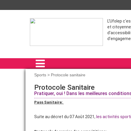
L'Ufolep c'e
et citoyenne
d'accessibili
d'engageme
Sports > Protocole sanitaire
ACCUEIL
Protocole Sanitaire
Pratiquer, oui ! Dans les meilleures condition
SPORTS
Pass Sanitaire:
FORMATION
Suite au décret du 07 Août 2021,
les activités spor
ACTIONS
VIE ASSOCIATIVE