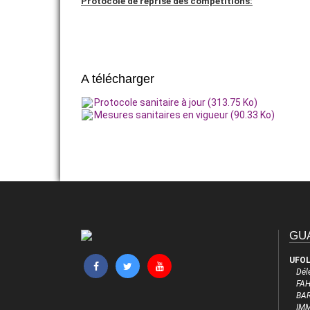
Protocole de reprise des compétitions:
UFOLEP GUADELOUPE
A télécharger
Protocole sanitaire à jour (313.75 Ko)
Mesures sanitaires en vigueur (90.33 Ko)
GU
UFOL
Dél
FAH
BAR
IM