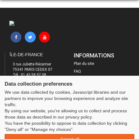
ÎLE-DE-FRANCE
INFORMATIONS
Plan du site
3 rue Juliette Récamier
75341 PARIS CEDEX 07
FAQ
Tél : 01 43 58 97 08
Mentions légales
E-mail : contact@ufolep-idf.org
Data collection preferences
Administration
LES SITES DE L'UFOLEP
We use data collected by cookies, Javascript libraries and our
partners to improve your browsing experience and analyze site
Guide Asso
traffic.
Communication Asso
By using our website, you're allowing us to collect and process
Inscriptions évènements
those data as described in our privacy policy.
You have the possibility to oppose to data collection by clicking
"Deny all" or "Manage my choices".