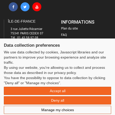
ÎLE-DE-FRANCE
INFORMATIONS
Plan du site
3 rue Juliette Récamier
75341 PARIS CEDEX 07
FAQ
Tél : 01 43 58 97 08
Mentions légales
E-mail : contact@ufolep-idf.org
Data collection preferences
Administration
LES SITES DE L'UFOLEP
We use data collected by cookies, Javascript libraries and our
partners to improve your browsing experience and analyze site
Guide Asso
traffic.
Communication Asso
By using our website, you're allowing us to collect and process
Inscriptions évènements
those data as described in our privacy policy.
You have the possibility to oppose to data collection by clicking
"Deny all" or "Manage my choices".
Accept all
Deny all
Manage my choices
© 2020 UFOLEP . All rights reserved | Design by
W3layouts.