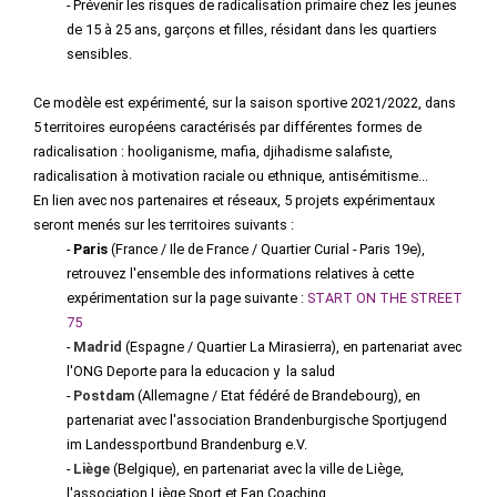
- Prévenir les risques de radicalisation primaire chez les jeunes
de 15 à 25 ans, garçons et filles, résidant dans les quartiers
sensibles.
Ce modèle est expérimenté, sur la saison sportive 2021/2022, dans
5 territoires européens caractérisés par différentes formes de
radicalisation : hooliganisme, mafia, djihadisme salafiste,
radicalisation à motivation raciale ou ethnique, antisémitisme...
En lien avec nos partenaires et réseaux, 5 projets expérimentaux
seront menés sur les territoires suivants :
-
Paris
(France / Ile de France / Quartier Curial - Paris 19e),
retrouvez l'ensemble des informations relatives à cette
expérimentation sur la page suivante :
START ON THE STREET
75
-
Madrid
(Espagne / Quartier La Mirasierra), en partenariat avec
l'ONG Deporte para la educacion y la salud
-
Postdam
(Allemagne / Etat fédéré de Brandebourg), en
partenariat avec l'association Brandenburgische Sportjugend
im Landessportbund Brandenburg e.V.
-
Liège
(Belgique), en partenariat avec la ville de Liège,
l'association Liège Sport et Fan Coaching