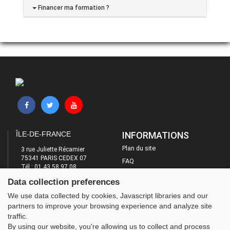
Financer ma formation ?
ÎLE-DE-FRANCE
INFORMATIONS
Plan du site
3 rue Juliette Récamier
75341 PARIS CEDEX 07
FAQ
Tél : 01 43 58 97 08
Mentions légales
E-mail : contact@ufolep-idf.org
Data collection preferences
Administration
LES SITES DE L'UFOLEP
We use data collected by cookies, Javascript libraries and our
partners to improve your browsing experience and analyze site
Guide Asso
traffic.
Communication Asso
By using our website, you're allowing us to collect and process