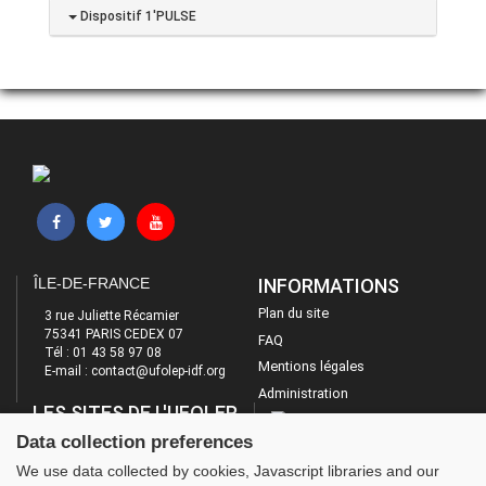
Dispositif 1'PULSE
ÎLE-DE-FRANCE
INFORMATIONS
Plan du site
3 rue Juliette Récamier
75341 PARIS CEDEX 07
FAQ
Tél : 01 43 58 97 08
Mentions légales
E-mail : contact@ufolep-idf.org
Administration
LES SITES DE L'UFOLEP
Data collection preferences
Guide Asso
Communication Asso
We use data collected by cookies, Javascript libraries and our