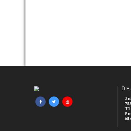
ACTIVITÉS SPORTIVES
ÎLE
3 r
753
Tél
E-m
idf.