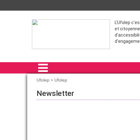
L'Ufolep c'e
et citoyenne
d'accessibili
d'engageme
Ufolep > Ufolep
ACCUEIL
Newsletter
COMITÉ RÉGIONAL IDF
FORMATIONS
SPORT POUR TOUS
ÉVÈNEMENTS