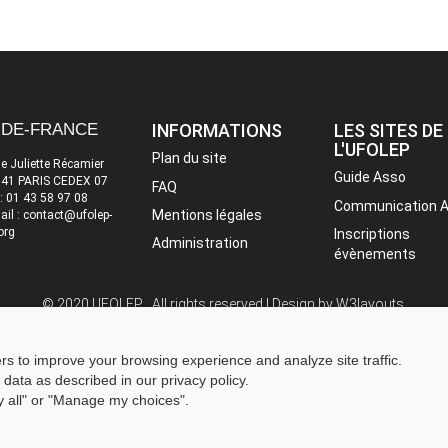
-DE-FRANCE
INFORMATIONS
LES SITES DE
L'UFOLEP
Plan du site
ue Juliette Récamier
Guide Asso
41 PARIS CEDEX 07
FAQ
 : 01 43 58 97 08
Communication 
Mentions légales
ail : contact@ufolep-
org
Inscriptions
Administration
évènements
© 2020 UFOLEP . All rights reserved | Design by
W3layouts.
ers to improve your browsing experience and analyze site traffic.
 data as described in our privacy policy.
ny all" or "Manage my choices".