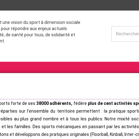
st une vision du sport à dimension sociale
 pour répondre aux enjeux actuels
té, de santé pour tous, de solidarité et
nt.
sports forte de ses
38000 adhérents,
fédère
plus de cent activités sp
éparties sur l’ensemble du territoire permettent : la pratique sporti
bles au plus grand nombre et à tous les publics. Notre mixité socia
 et les familles. Des sports mécaniques en passant par les activité
ons et développons des pratiques originales (Floorball, Kinball, Inter-c