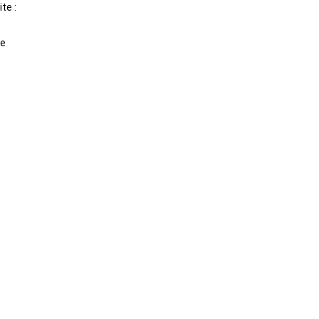
te :
ie