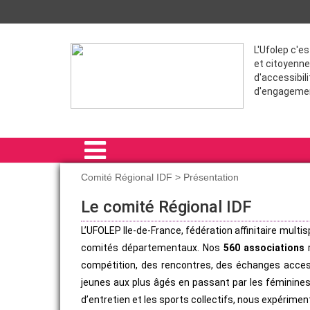
L'Ufolep c'e
et citoyenne
d'accessibili
d'engageme
Comité Régional IDF > Présentation
ACCUEIL
Le comité Régional IDF
COMITÉ RÉGIONAL IDF
L’UFOLEP Ile-de-France, fédération affinitaire multi
comités départementaux. Nos
560 associations
r
FORMATIONS
compétition, des rencontres, des échanges accessi
SPORT POUR TOUS
jeunes aux plus âgés en passant par les féminines
d’entretien et les sports collectifs, nous expériment
ÉVÈNEMENTS