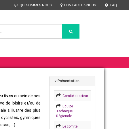
QUI SOMMES NOUS
CONTACTEZ-NOUS
FAQ
Présentation
ortives
au sein de ses
Comité directeur
ve de loisirs et/ou de
Equipe
le s’illustre des plus
Technique
Régionale
s cyclistes, gymniques
rosse, …).
Le comité