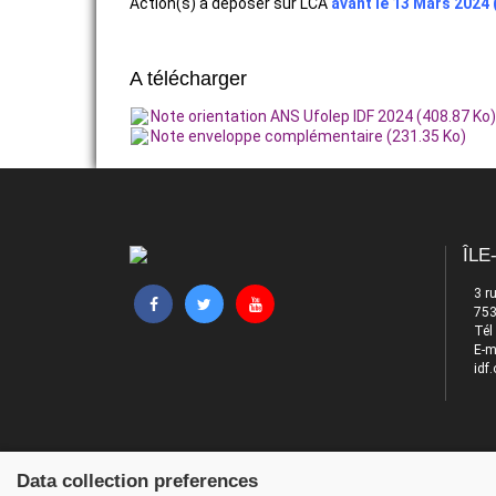
Action(s) à déposer sur LCA
avant le 13 Mars 2024 
A télécharger
Note orientation ANS Ufolep IDF 2024 (408.87 Ko)
Note enveloppe complémentaire (231.35 Ko)
ÎLE
3 r
753
Tél
E-m
idf.
Data collection preferences