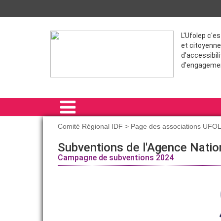
L'Ufolep c'e
et citoyenne
d'accessibili
d'engageme
Comité Régional IDF > Page des associations UFO
ACCUEIL
Subventions de l'Agence Natio
Campagne de subventions 2024
COMITÉ RÉGIONAL IDF
FORMATIONS
SPORT POUR TOUS
ÉVÈNEMENTS