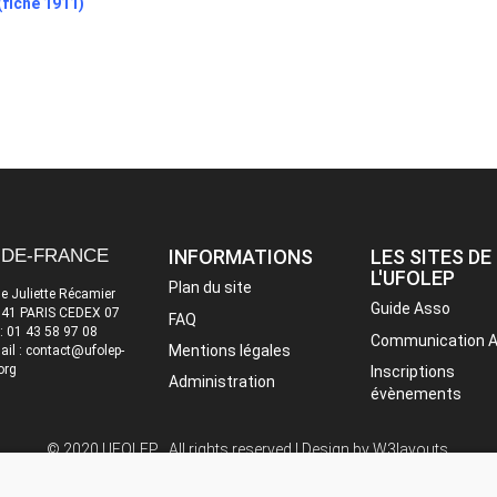
(fiche 1911)
-DE-FRANCE
INFORMATIONS
LES SITES DE
L'UFOLEP
Plan du site
ue Juliette Récamier
Guide Asso
41 PARIS CEDEX 07
FAQ
 : 01 43 58 97 08
Communication 
Mentions légales
ail : contact@ufolep-
org
Inscriptions
Administration
évènements
© 2020 UFOLEP . All rights reserved | Design by
W3layouts.