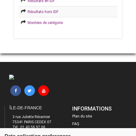
Résultats en IDF
Résultats hors IDF
Montées de catégorie
ÎLE-DE-FRANCE
INFORMATIONS
Plan du site
3 rue Juliette Récamier
75341 PARIS CEDEX 07
FAQ
Tél : 01 43 58 97 08
Mentions légales
E-mail : contact@ufolep-idf.org