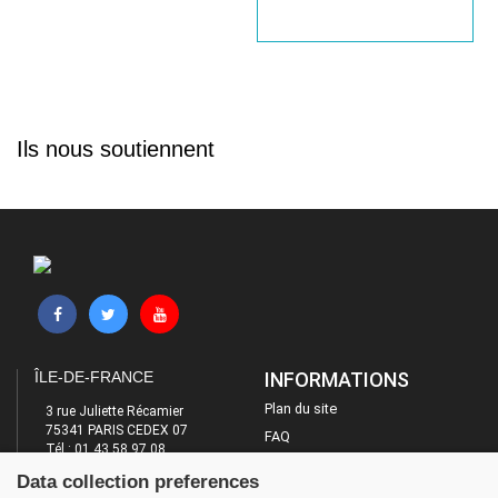
Ils nous soutiennent
ÎLE-DE-FRANCE
INFORMATIONS
Plan du site
3 rue Juliette Récamier
75341 PARIS CEDEX 07
FAQ
Tél : 01 43 58 97 08
Mentions légales
E-mail : contact@ufolep-idf.org
Data collection preferences
Administration