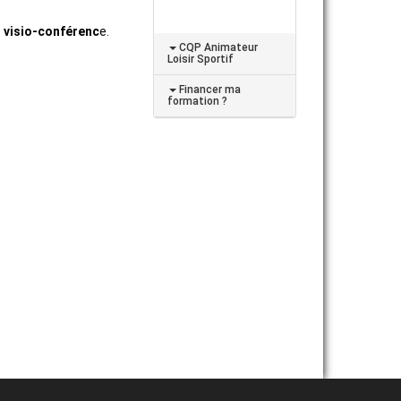
n visio-conférenc
e.
CQP Animateur
Loisir Sportif
Financer ma
formation ?