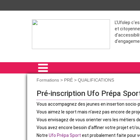
L'Ufolep c'e
et citoyenne
d'accessibili
d'engageme
Formations > PRÉ > QUALIFICATIONS
ACCUEIL
Pré-inscription Ufo Prépa Spor
COMITÉ RÉGIONAL IDF
Vous accompagnez des jeunes en insertion socio-p
Vous aimez le sport mais n'avez pas encore de proje
FORMATIONS
Vous envisagez de vous orienter vers les métiers de
SPORT POUR TOUS
Vous avez encore besoin d'affiner votre projet et/
Notre
Ufo Prépa Sport
est probalement faite pour vo
ÉVÈNEMENTS