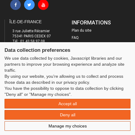
ÎLE-DE-FRANCE
INFORMATIONS
Plan du site
3 rue Juliette Récamier
75341 PARIS CEDEX 07
FAQ
Tél : 01 43 58 97 08
Mentions légales
E-mail : contact@ufolep-idf.org
Data collection preferences
Administration
LES SITES DE L'UFOLEP
We use data collected by cookies, Javascript libraries and our
partners to improve your browsing experience and analyze site
Guide Asso
traffic.
Communication Asso
By using our website, you're allowing us to collect and process
Inscriptions évènements
those data as described in our privacy policy.
You have the possibility to oppose to data collection by clicking
"Deny all" or "Manage my choices".
Accept all
Deny all
Manage my choices
© 2020 UFOLEP . All rights reserved | Design by
W3layouts.