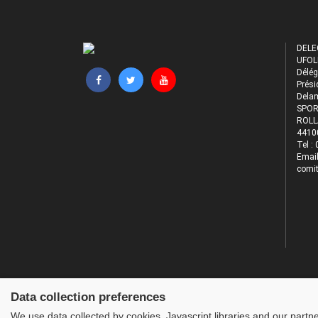
DELE
UFOL
Délég
Prési
Dela
SPOR
ROLL
4410
Tel :
Email
comit
Data collection preferences
We use data collected by cookies, Javascript libraries and our partn