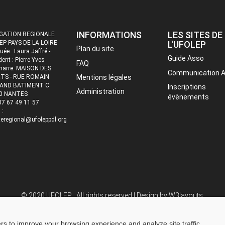
INFORMATIONS
LES SITES DE
GATION REGIONALE
EP PAYS DE LA LOIRE
L'UFOLEP
Plan du site
uée : Laura Jaffré -
Guide Asso
dent : Pierre-Yves
FAQ
marre. MAISON DES
Communication 
TS - RUE ROMAIN
Mentions légales
AND BATIMENT C
Inscriptions
Administration
0 NANTES
évènements
 07 67 49 11 57
 :
eregional@ufoleppdl.org
© 2020 UFOLEP . All rights reserved | Design by
W3layouts.
ers to improve your browsing experience and analyze site traffic.