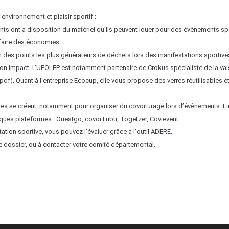
nvironnement et plaisir sportif :
nts ont à disposition du matériel qu’ils peuvent louer pour des évènements spor
 faire des économies.
n des points les plus générateurs de déchets lors des manifestations sportives.
r son impact. L’UFOLEP est notamment partenaire de Crokus spécialiste de la vai
df). Quant à l’entreprise Ecocup, elle vous propose des verres réutilisables e
mes se créent, notamment pour organiser du covoiturage lors d’évènements. Li
uelques plateformes : Ouestgo, covoiTribu, Togetzer, Covievent.
ation sportive, vous pouvez l’évaluer grâce à l‘outil ADERE.
re dossier, ou à contacter votre comité départemental.