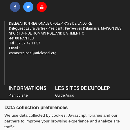
DELEGATION REGIONALE UFOLEP PAYS DE LA LOIRE
Déléguée : Laura Jaffré - Président : Pierre-Yves Delamarre. MAISON DES
SPORTS - RUE ROMAIN ROLLAND BATIMENT C
44100 NANTES
Tel : 07 67 49 11 57
Email :
comiteregional@ufoleppdl.org
INFORMATIONS
LES SITES DE L'UFOLEP
Plan du site
Guide Asso
FAQ
Communication Asso
Data collection preferences
Mentions légales
Inscriptions évènements
We use data collected by cookies, Javascript libraries and our
Administration
partners to improve your browsing experience and analyze site
traffic.