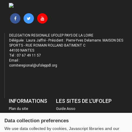
DELEGATION REGIONALE UFOLEP PAYS DE LA LOIRE
Déléguée : Laura Jaffré - Président : Pierre-Yves Delamarre. MAISON DES
SPORTS - RUE ROMAIN ROLLAND BATIMENT C
44100 NANTES
Tel : 07 67 49 11 57
Email :
comiteregional@ufoleppdl.org
INFORMATIONS
LES SITES DE L'UFOLEP
Plan du site
Guide Asso
FAQ
Communication Asso
Data collection preferences
Mentions légales
Inscriptions évènements
We use data collected by cookies, Javascript libraries and our
Administration