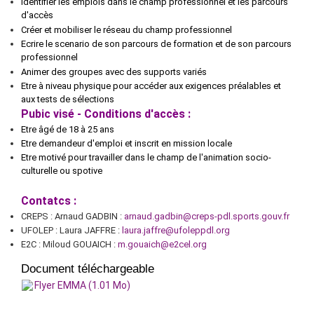
Identifier les emplois dans le champ professionnel et les parcours
d'accès
Créer et mobiliser le réseau du champ professionnel
Ecrire le scenario de son parcours de formation et de son parcours
professionnel
Animer des groupes avec des supports variés
Etre à niveau physique pour accéder aux exigences préalables et
aux tests de sélections
Pubic visé - Conditions d'accès :
Etre âgé de 18 à 25 ans
Etre demandeur d'emploi et inscrit en mission locale
Etre motivé pour travailler dans le champ de l'animation socio-
culturelle ou spotive
Contatcs :
CREPS : Arnaud GADBIN :
arnaud.gadbin@creps-pdl.sports.gouv.fr
UFOLEP : Laura JAFFRE :
laura.jaffre@ufoleppdl.org
E2C : Miloud GOUAICH :
m.gouaich@e2cel.org
Document téléchargeable
Flyer EMMA (1.01 Mo)