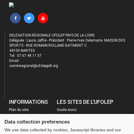
DELEGATION REGIONALE UFOLEP PAYS DE LA LOIRE
Déléguée : Laura Jaffré - Président : Pierre-Yves Delamarre. MAISON DES
SPORTS - RUE ROMAIN ROLLAND BATIMENT C
44100 NANTES
Tel : 07 67 49 11 57
Email :
comiteregional@ufoleppdl.org
INFORMATIONS
LES SITES DE L'UFOLEP
Plan du site
Guide Asso
FAQ
Communication Asso
Data collection preferences
Mentions légales
Inscriptions évènements
We use data collected by cookies, Javascript libraries and our
Administration