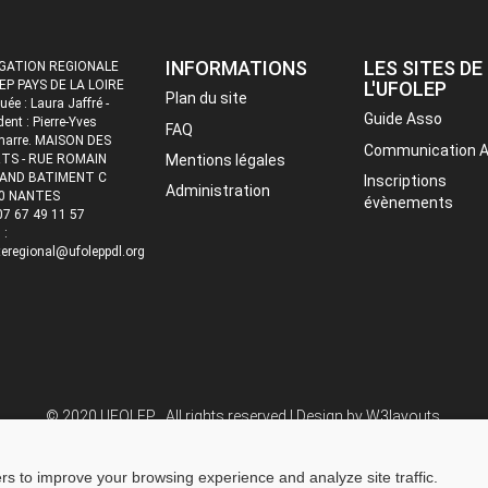
INFORMATIONS
LES SITES DE
GATION REGIONALE
EP PAYS DE LA LOIRE
L'UFOLEP
Plan du site
uée : Laura Jaffré -
Guide Asso
dent : Pierre-Yves
FAQ
marre. MAISON DES
Communication 
TS - RUE ROMAIN
Mentions légales
AND BATIMENT C
Inscriptions
Administration
0 NANTES
évènements
 07 67 49 11 57
 :
eregional@ufoleppdl.org
© 2020 UFOLEP . All rights reserved | Design by
W3layouts.
ers to improve your browsing experience and analyze site traffic.