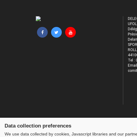
DELE
UFOL
Délég
Prési
Dela
SPOR
ROLL
4410
Tel :
Email
comit
Data collection preferences
We use data collected by cookies, Javascript libraries and our partn