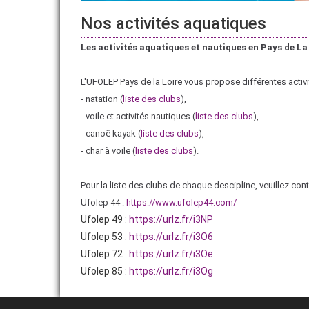
Nos activités aquatiques
Les activités aquatiques et nautiques en Pays de La
L'UFOLEP Pays de la Loire vous propose différentes activi
- natation (
liste des clubs
),
- voile et activités nautiques (
liste des clubs
),
- canoë kayak (
liste des clubs
),
- char à voile (
liste des clubs
).
Pour la liste des clubs de chaque descipline, veuillez co
Ufolep 44 :
https://www.ufolep44.com/
Ufolep 49 :
https://urlz.fr/i3NP
Ufolep 53 :
https://urlz.fr/i3O6
Ufolep 72 :
https://urlz.fr/i3Oe
Ufolep 85 :
https://urlz.fr/i3Og