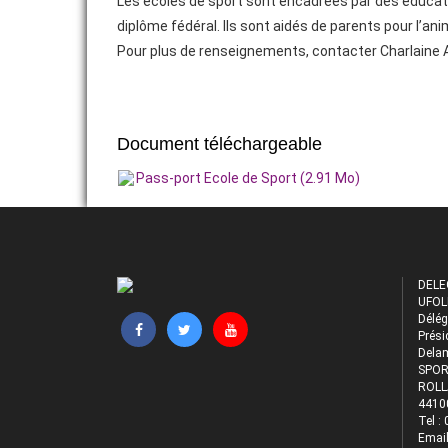
Les écoles de sport sont encadrées par des éducateu
diplôme fédéral. Ils sont aidés de parents pour l’a
Pour plus de renseignements, contacter Charlaine
Document téléchargeable
Pass-port Ecole de Sport (2.91 Mo)
DELE
UFOL
Délég
Prési
Dela
SPOR
ROLL
4410
Tel :
Email