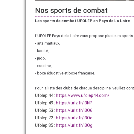
Nos sports de combat
Les sports de combat UFOLEP en Pays de La Loire
L'UFOLEP Pays de la Loire vous propose plusieurs sports
- arts martiaux,
- karaté,
- judo,
- escrime,
- boxe éducative et boxe française.
Pour la liste des clubs de chaque descipline, veuillez co
Ufolep 44 :
https://www.ufolep44.com/
Ufolep 49 :
https://urlz.fr/i3NP
Ufolep 53 :
https://urlz.fr/i3O6
Ufolep 72 :
https://urlz.fr/i3Oe
Ufolep 85 :
https://urlz.fr/i3Og