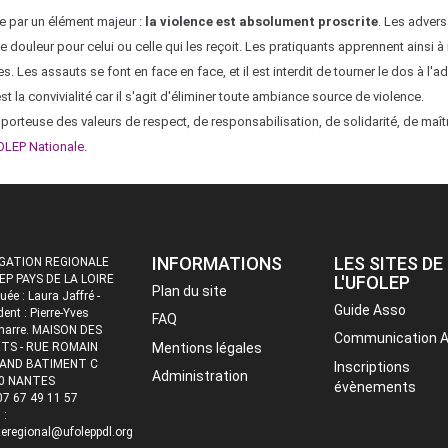
le par un élément majeur :
la violence est absolument proscrite
. Les advers
douleur pour celui ou celle qui les reçoit. Les pratiquants apprennent ainsi à 
. Les assauts se font en face en face, et il est interdit de tourner le dos à l'ad
st la convivialité car il s'agit d'éliminer toute ambiance source de violence.
 porteuse des valeurs de respect, de responsabilisation, de solidarité, de maîtr
LEP Nationale
.
INFORMATIONS
LES SITES DE
GATION REGIONALE
EP PAYS DE LA LOIRE
L'UFOLEP
Plan du site
uée : Laura Jaffré -
Guide Asso
dent : Pierre-Yves
FAQ
marre. MAISON DES
Communication 
TS - RUE ROMAIN
Mentions légales
AND BATIMENT C
Inscriptions
Administration
0 NANTES
évènements
 07 67 49 11 57
 :
eregional@ufoleppdl.org