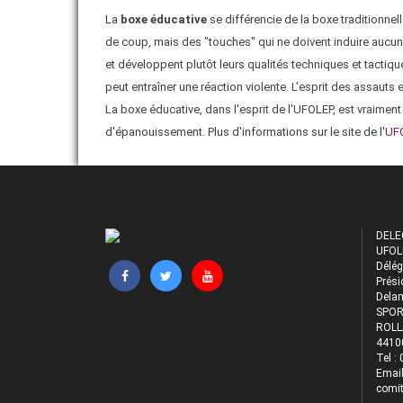
La
boxe éducative
se différencie de la boxe traditionnel
de coup, mais des "touches" qui ne doivent induire aucune 
et développent plutôt leurs qualités techniques et tactiques
peut entraîner une réaction violente. L'esprit des assauts e
La boxe éducative, dans l'esprit de l'UFOLEP, est vraiment
d'épanouissement. Plus d'informations sur le site de l'
UFO
DELE
UFOL
Délég
Prési
Dela
SPOR
ROLL
4410
Tel :
Email
comit