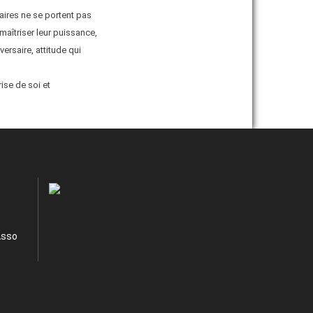
aires ne se portent pas
maîtriser leur puissance,
versaire, attitude qui
ise de soi et
Asso