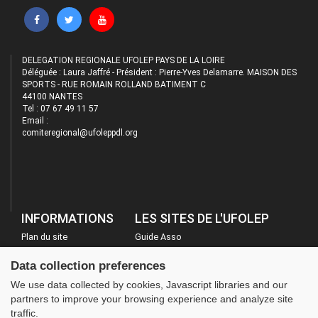
DELEGATION REGIONALE UFOLEP PAYS DE LA LOIRE
Déléguée : Laura Jaffré - Président : Pierre-Yves Delamarre. MAISON DES
SPORTS - RUE ROMAIN ROLLAND BATIMENT C
44100 NANTES
Tel : 07 67 49 11 57
Email :
comiteregional@ufoleppdl.org
INFORMATIONS
LES SITES DE L'UFOLEP
Plan du site
Guide Asso
FAQ
Communication Asso
Data collection preferences
Mentions légales
Inscriptions évènements
We use data collected by cookies, Javascript libraries and our
Administration
partners to improve your browsing experience and analyze site
traffic.