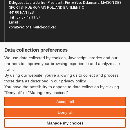
Déléguée : Laura Jaffré - Président : Pierre-Yves Delamarre. MAISON DES
SPORTS - RUE ROMAIN ROLLAND BATIMENT C
44100 NANTES
Tel : 07 67 49 11 57
Email :
comiteregional@ufoleppdl.org
Data collection preferences
We use data collected by cookies, Javascript libraries and our
INFORMATIONS
LES SITES DE L'UFOLEP
partners to improve your browsing experience and analyze site
traffic.
Plan du site
Guide Asso
By using our website, you're allowing us to collect and process
FAQ
Communication Asso
those data as described in our privacy policy.
Mentions légales
Inscriptions évènements
You have the possibility to oppose to data collection by clicking
Administration
"Deny all" or "Manage my choices".
Accept all
Deny all
Manage my choices