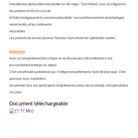
Une attention particulière sera portée sur les repas. Tout d’abord, nous privilégierons
les produits bruts et issus de
la filière biologique et du commerce équitable. Les conditionnements et emballages
seront évités, et les contenants
recyclables.
Les produits de saison seront à l’honneur, tout comme les spécialités locales.
Education
Avoir un comportement éco-citoyen ne se résume pas à faire attention à son
environnement le temps du séjour.
C’est une attitude quotidienne qui s’intègre complètement à l’activité physique. C’est
pourquoi nous souhaitons
rassembler tous nos participants et partenaires autour de ce concept, indispensable à
nos yeux
Document téléchargeable
(1.11 Mo)