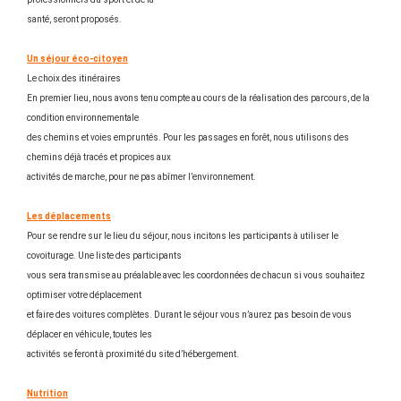
santé, seront proposés.
U
n séjour éco-citoyen
Le choix des itinéraires
En premier lieu, nous avons tenu compte au cours de la réalisation des parcours, de la
condition environnementale
des chemins et voies empruntés. Pour les passages en forêt, nous utilisons des
chemins déjà tracés et propices aux
activités de marche, pour ne pas abîmer l’environnement.
Les déplacements
Pour se rendre sur le lieu du séjour, nous incitons les participants à utiliser le
covoiturage. Une liste des participants
vous sera transmise au préalable avec les coordonnées de chacun si vous souhaitez
optimiser votre déplacement
et faire des voitures complètes. Durant le séjour vous n’aurez pas besoin de vous
déplacer en véhicule, toutes les
activités se feront à proximité du site d’hébergement.
Nutrition